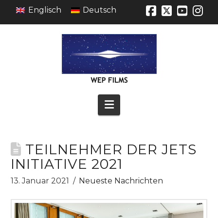
Englisch
Deutsch
Facebook
X
YouT
In
Navigation
TEILNEHMER DER JETS
INITIATIVE 2021
13. Januar 2021
Neueste Nachrichten