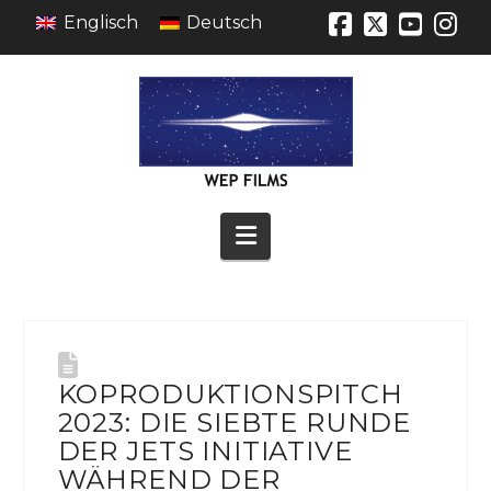
Englisch
Deutsch
Facebook
X
YouT
In
Navigation
KOPRODUKTIONSPITCH
2023: DIE SIEBTE RUNDE
DER JETS INITIATIVE
WÄHREND DER