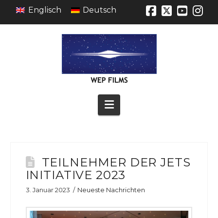
Englisch
Deutsch
Facebook
X
YouT
In
Navigation
TEILNEHMER DER JETS
INITIATIVE 2023
3. Januar 2023
Neueste Nachrichten